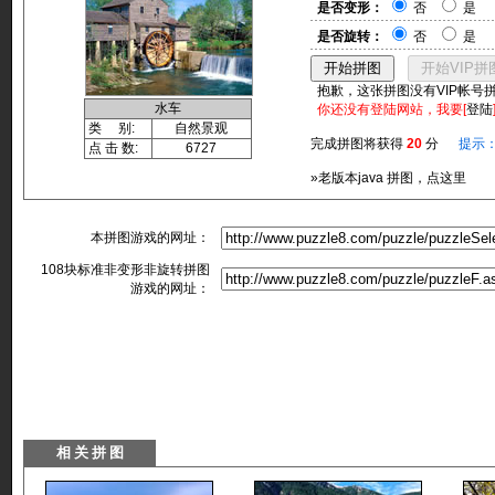
是否变形：
否
是
是否旋转：
否
是
抱歉，这张拼图没有VIP帐号
水车
你还没有登陆网站，我要[
登陆
类 别:
自然景观
完成拼图将获得
20
分
提示
点 击 数:
6727
»老版本java 拼图，点这里
本拼图游戏的网址：
108块标准非变形非旋转拼图
游戏的网址：