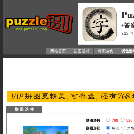
网站首页
拼图游戏
填字游戏
填色游
拼 图 选 项
拼图块数：
768
520
拼图形状：
标准
角