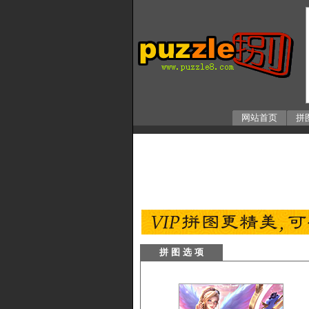
网站首页
拼
拼 图 选 项