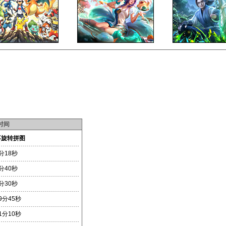
时间
不旋转拼图
分18秒
分40秒
分30秒
9分45秒
1分10秒