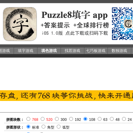
图游戏
填字游戏
填色游戏
找茬游戏
七巧板游戏
数独游戏
拼图块数：
768
520
300
192
108
63
48
24
拼图形状：
标准
角型
弧型