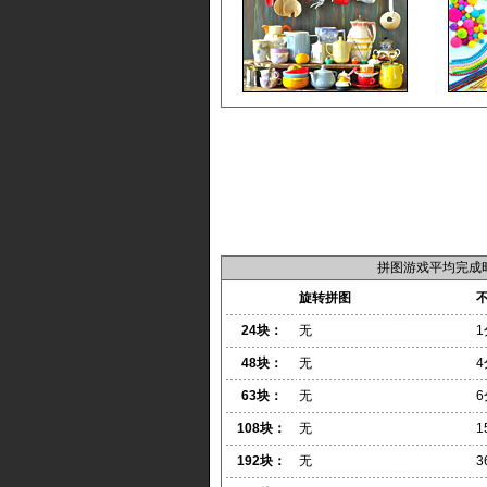
拼图游戏平均完成
旋转拼图
24块：
无
1
48块：
无
4
63块：
无
6
108块：
无
1
192块：
无
3