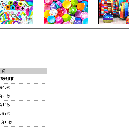
时间
不旋转拼图
分40秒
分29秒
分14秒
5分9秒
6分13秒