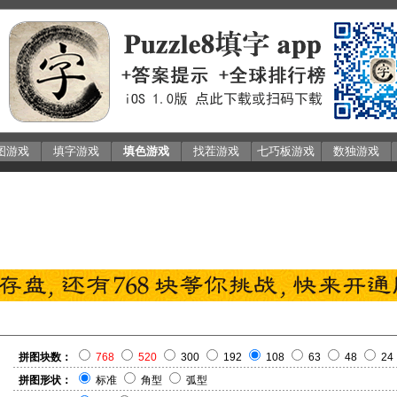
图游戏
填字游戏
填色游戏
找茬游戏
七巧板游戏
数独游戏
拼图块数：
768
520
300
192
108
63
48
24
拼图形状：
标准
角型
弧型