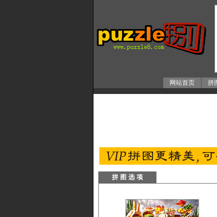
网站首页
拼
拼 图 选 项