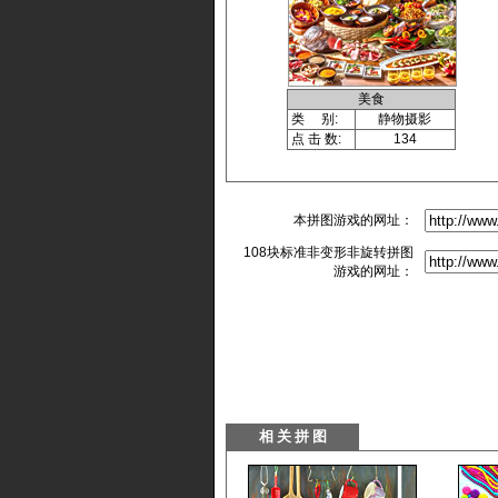
美食
类 别:
静物摄影
点 击 数:
134
本拼图游戏的网址：
108块标准非变形非旋转拼图
游戏的网址：