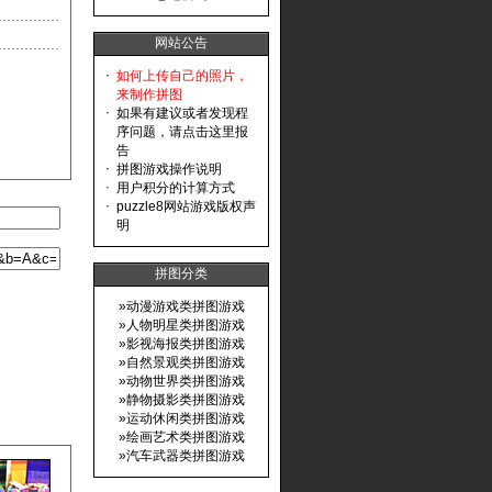
网站公告
·
如何上传自己的照片，
来制作拼图
·
如果有建议或者发现程
序问题，请点击这里报
告
·
拼图游戏操作说明
·
用户积分的计算方式
·
puzzle8网站游戏版权声
明
拼图分类
»
动漫游戏类拼图游戏
»
人物明星类拼图游戏
»
影视海报类拼图游戏
»
自然景观类拼图游戏
»
动物世界类拼图游戏
»
静物摄影类拼图游戏
»
运动休闲类拼图游戏
»
绘画艺术类拼图游戏
»
汽车武器类拼图游戏