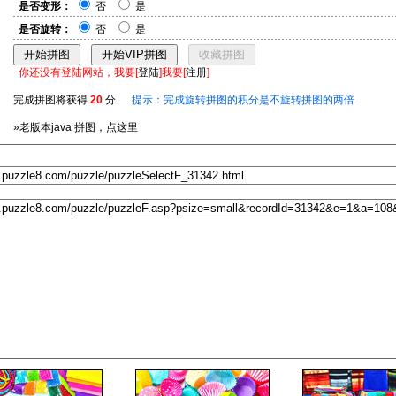
是否变形：
否
是
是否旋转：
否
是
你还没有登陆网站，我要[
登陆
]我要[
注册
]
完成拼图将获得
20
分
提示：完成旋转拼图的积分是不旋转拼图的两倍
»老版本java 拼图，点这里