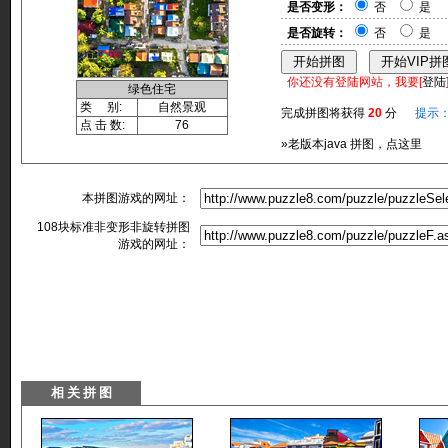
是否变形：
否
是
是否旋转：
否
是
你还没有登陆网站，我要[
登陆
绿色住宅
类 别:
自然景观
完成拼图将获得
20
分
提示
点 击 数:
76
»老版本java 拼图，点这里
本拼图游戏的网址：
108块标准非变形非旋转拼图
游戏的网址：