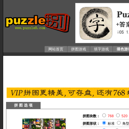
网站首页
拼图游戏
填字游戏
填色游
拼 图 选 项
拼图块数：
768
520
拼图形状：
标准
角