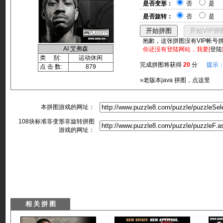
是否变形：
否
是
是否旋转：
否
是
抱歉，这张拼图没有VIP帐号
AI 艾弗森
你还没有登陆网站，我要[
登陆
类 别:
运动休闲
完成拼图将获得
20
分
提示
点 击 数:
879
»老版本java 拼图，点这里
本拼图游戏的网址：
108块标准非变形非旋转拼图
游戏的网址：