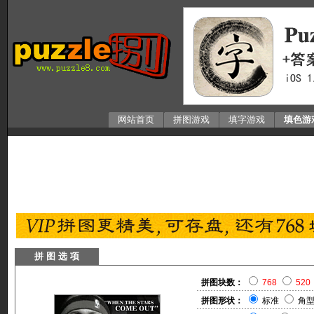
网站首页
拼图游戏
填字游戏
填色游
拼 图 选 项
拼图块数：
768
520
拼图形状：
标准
角