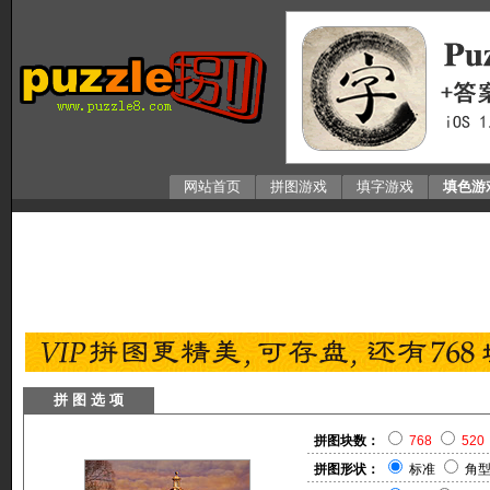
网站首页
拼图游戏
填字游戏
填色游
拼 图 选 项
拼图块数：
768
520
拼图形状：
标准
角