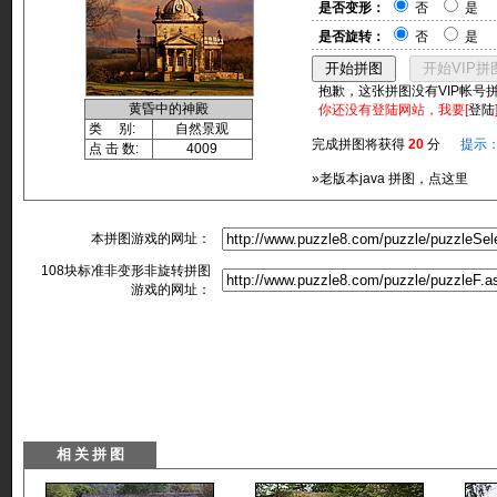
是否变形：
否
是
是否旋转：
否
是
抱歉，这张拼图没有VIP帐号
黄昏中的神殿
你还没有登陆网站，我要[
登陆
类 别:
自然景观
完成拼图将获得
20
分
提示
点 击 数:
4009
»老版本java 拼图，点这里
本拼图游戏的网址：
108块标准非变形非旋转拼图
游戏的网址：