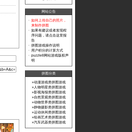
网站公告
·
如何上传自己的照片，
来制作拼图
·
如果有建议或者发现程
序问题，请点击这里报
告
·
拼图游戏操作说明
·
用户积分的计算方式
·
puzzle8网站游戏版权声
明
拼图分类
»
动漫游戏类拼图游戏
»
人物明星类拼图游戏
»
影视海报类拼图游戏
»
自然景观类拼图游戏
»
动物世界类拼图游戏
»
静物摄影类拼图游戏
»
运动休闲类拼图游戏
»
绘画艺术类拼图游戏
»
汽车武器类拼图游戏