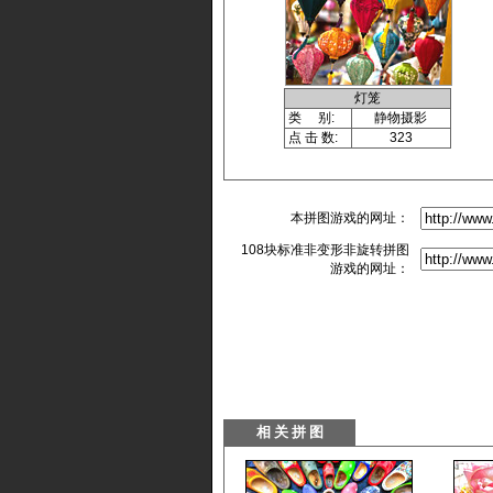
灯笼
类 别:
静物摄影
点 击 数:
323
本拼图游戏的网址：
108块标准非变形非旋转拼图
游戏的网址：