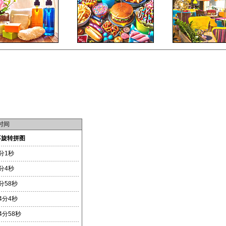
时间
不旋转拼图
分1秒
分4秒
分58秒
4分4秒
4分58秒