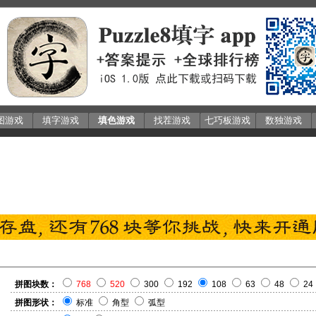
图游戏
填字游戏
填色游戏
找茬游戏
七巧板游戏
数独游戏
拼图块数：
768
520
300
192
108
63
48
24
拼图形状：
标准
角型
弧型