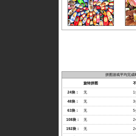
拼图游戏平均完成
旋转拼图
24块：
无
1
48块：
无
3
63块：
无
5
108块：
无
2
192块：
无
2