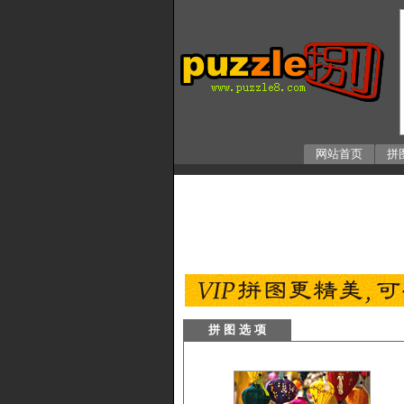
网站首页
拼
拼 图 选 项