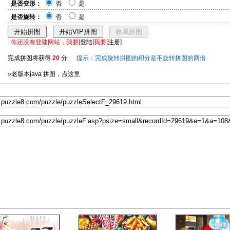
是否变形：
否
是
是否旋转：
否
是
你还没有登陆网站，我要[
登陆
]我要[
注册
]
完成拼图将获得
20
分
提示：完成旋转拼图的积分是不旋转拼图的两倍
»老版本java 拼图，点这里