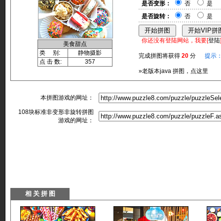
是否变形：
否
是
是否旋转：
否
是
你还没有登陆网站，我要[
登陆
美食甜点
类 别:
静物摄影
完成拼图将获得
20
分
提示
点 击 数:
357
»老版本java 拼图，点这里
本拼图游戏的网址：
108块标准非变形非旋转拼图
游戏的网址：