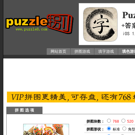
网站首页
拼图游戏
填字游戏
填色游
拼 图 选 项
拼图块数：
768
520
拼图形状：
标准
角