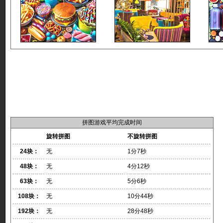
拼图游戏平均完成时间
旋转拼图
不旋转拼图
24块：
无
1分7秒
48块：
无
4分12秒
63块：
无
5分6秒
108块：
无
10分44秒
192块：
无
28分48秒