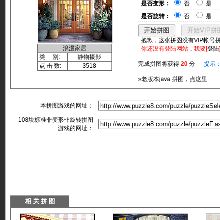
是否变形：
否
是
是否旋转：
否
是
抱歉，这张拼图没有VIP帐号
浪漫家居
你还没有登陆网站，我要[
登陆
类 别:
静物摄影
完成拼图将获得
20
分
提示
点 击 数:
3518
»老版本java 拼图，点这里
本拼图游戏的网址：
108块标准非变形非旋转拼图
游戏的网址：