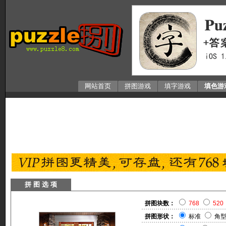
网站首页
拼图游戏
填字游戏
填色游
拼 图 选 项
拼图块数：
768
520
拼图形状：
标准
角