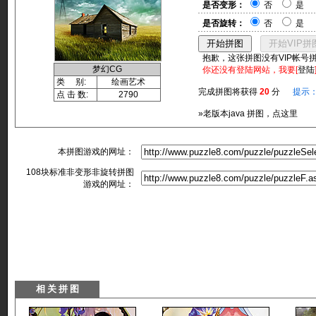
是否变形：
否
是
是否旋转：
否
是
抱歉，这张拼图没有VIP帐号
梦幻CG
你还没有登陆网站，我要[
登陆
类 别:
绘画艺术
完成拼图将获得
20
分
提示
点 击 数:
2790
»老版本java 拼图，点这里
本拼图游戏的网址：
108块标准非变形非旋转拼图
游戏的网址：