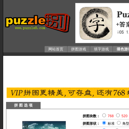
网站首页
拼图游戏
填字游戏
填色游
拼 图 选 项
拼图块数：
768
520
拼图形状：
标准
角