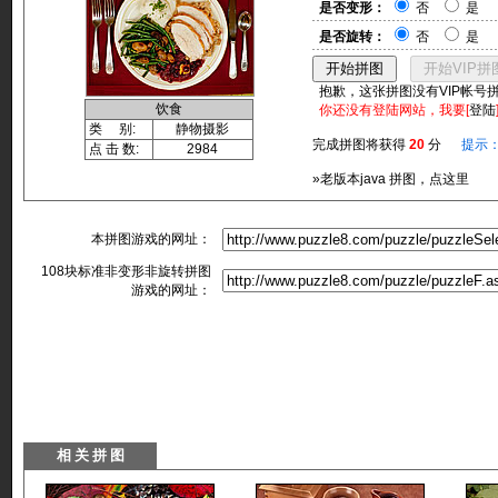
是否变形：
否
是
是否旋转：
否
是
抱歉，这张拼图没有VIP帐号
饮食
你还没有登陆网站，我要[
登陆
类 别:
静物摄影
完成拼图将获得
20
分
提示
点 击 数:
2984
»老版本java 拼图，点这里
本拼图游戏的网址：
108块标准非变形非旋转拼图
游戏的网址：