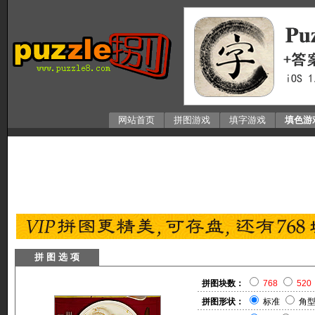
网站首页
拼图游戏
填字游戏
填色游
拼 图 选 项
拼图块数：
768
520
拼图形状：
标准
角