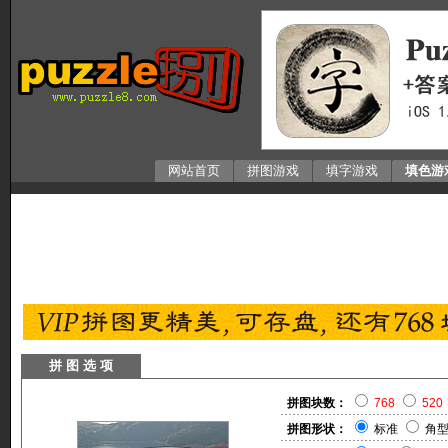
网站首页
拼图游戏
填字游戏
填色游
拼 图 选 项
拼图块数：
768
520
拼图形状：
标准
角