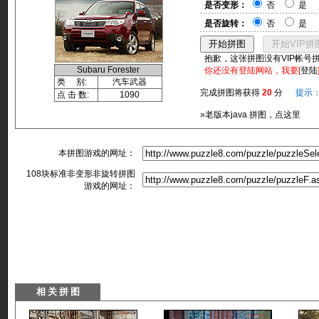
是否变形：
否
是
是否旋转：
否
是
抱歉，这张拼图没有VIP帐号
Subaru Forester
你还没有登陆网站，我要[
登陆
类 别:
汽车武器
完成拼图将获得
20
分
提示
点 击 数:
1090
»老版本java 拼图，点这里
本拼图游戏的网址：
108块标准非变形非旋转拼图
游戏的网址：