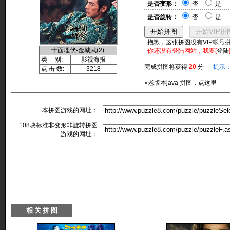
是否变形：
否
是
是否旋转：
否
是
抱歉，这张拼图没有VIP帐号
十面埋伏-金城武(2)
你还没有登陆网站，我要[
登陆
类 别:
影视海报
完成拼图将获得
20
分
提示
点 击 数:
3218
»老版本java 拼图，点这里
本拼图游戏的网址：
108块标准非变形非旋转拼图
游戏的网址：