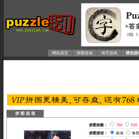
网站首页
拼图游戏
填字游戏
填色游
拼 图 选 项
拼图块数：
768
520
拼图形状：
标准
角