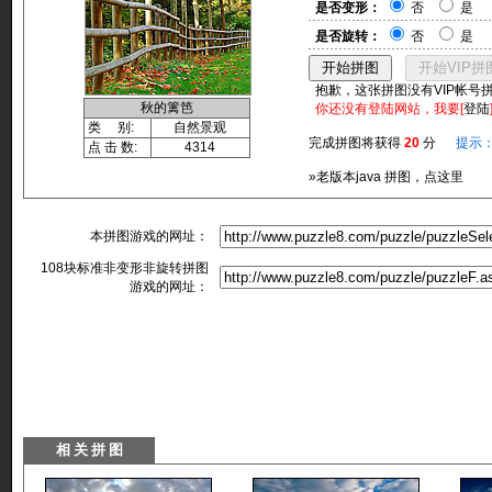
是否变形：
否
是
是否旋转：
否
是
抱歉，这张拼图没有VIP帐号
秋的篱笆
你还没有登陆网站，我要[
登陆
类 别:
自然景观
完成拼图将获得
20
分
提示
点 击 数:
4314
»老版本java 拼图，点这里
本拼图游戏的网址：
108块标准非变形非旋转拼图
游戏的网址：