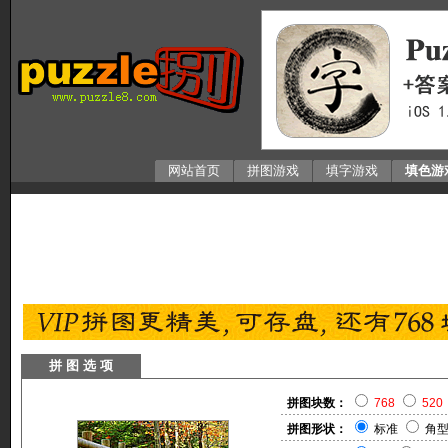
网站首页
拼图游戏
填字游戏
填色游
拼 图 选 项
拼图块数：
768
520
拼图形状：
标准
角