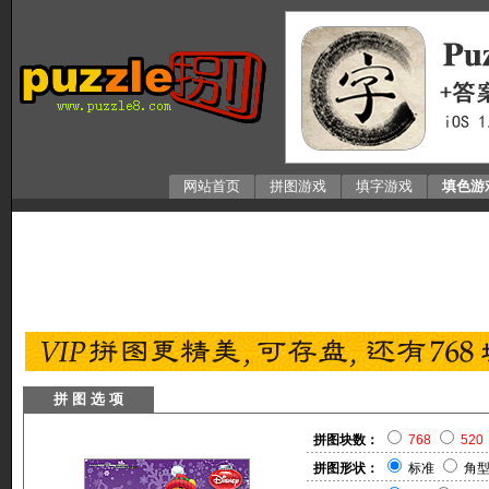
网站首页
拼图游戏
填字游戏
填色游
拼 图 选 项
拼图块数：
768
520
拼图形状：
标准
角