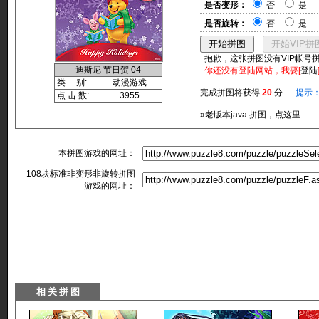
是否变形：
否
是
是否旋转：
否
是
抱歉，这张拼图没有VIP帐号
迪斯尼 节日贺 04
你还没有登陆网站，我要[
登陆
类 别:
动漫游戏
完成拼图将获得
20
分
提示
点 击 数:
3955
»老版本java 拼图，点这里
本拼图游戏的网址：
108块标准非变形非旋转拼图
游戏的网址：