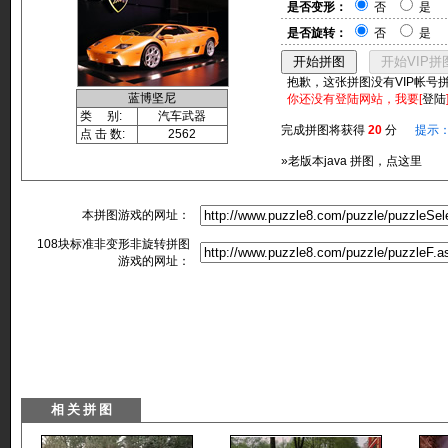
是否变形：
否
是
是否旋转：
否
是
抱歉，这张拼图没有VIP帐号
蓝博坚尼
你还没有登陆网站，我要[
登陆
类 别:
汽车武器
完成拼图将获得
20
分
提示
点 击 数:
2562
»老版本java 拼图，点这里
本拼图游戏的网址：
108块标准非变形非旋转拼图
游戏的网址：