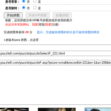
是否变形：
否
是
是否旋转：
否
是
抱歉，这张拼图没有VIP帐号拼图游戏所使用的图片
你还没有登陆网站，我要[
登陆
]我要[
注册
]
完成拼图将获得
20
分
提示：完成旋转拼图的积分是不旋转拼图的两倍
»老版本java 拼图，点这里