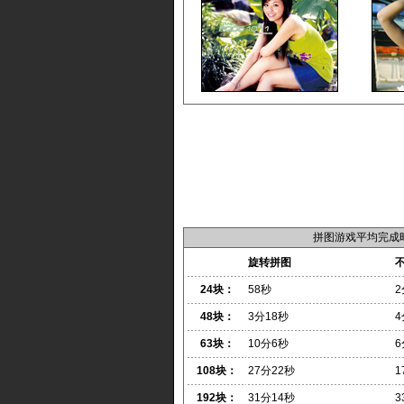
拼图游戏平均完成
旋转拼图
24块：
58秒
2
48块：
3分18秒
4
63块：
10分6秒
6
108块：
27分22秒
1
192块：
31分14秒
3