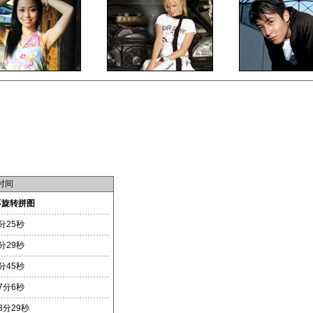
时间
不旋转拼图
分25秒
分29秒
分45秒
7分6秒
3分29秒