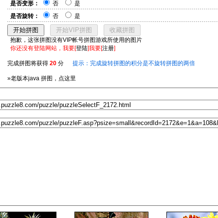
是否变形：
否
是
是否旋转：
否
是
抱歉，这张拼图没有VIP帐号拼图游戏所使用的图片
你还没有登陆网站，我要[
登陆
]我要[
注册
]
完成拼图将获得
20
分
提示：完成旋转拼图的积分是不旋转拼图的两倍
»老版本java 拼图，点这里