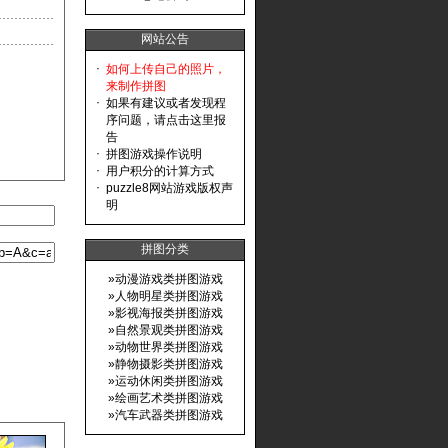
网站公告
·
如何上传自己的照片，
来制作拼图
·
如果有建议或者发现程
序问题，请点击这里报
告
·
拼图游戏操作说明
·
用户积分的计算方式
·
puzzle8网站游戏版权声
明
拼图分类
»
动漫游戏类拼图游戏
»
人物明星类拼图游戏
»
影视海报类拼图游戏
»
自然景观类拼图游戏
»
动物世界类拼图游戏
»
静物摄影类拼图游戏
»
运动休闲类拼图游戏
»
绘画艺术类拼图游戏
»
汽车武器类拼图游戏