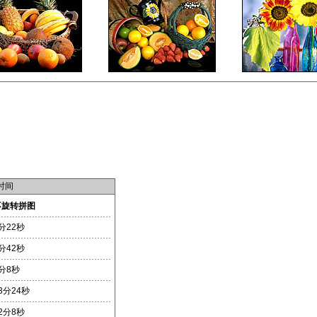
时间
不旋转拼图
分22秒
分42秒
分8秒
3分24秒
2分8秒