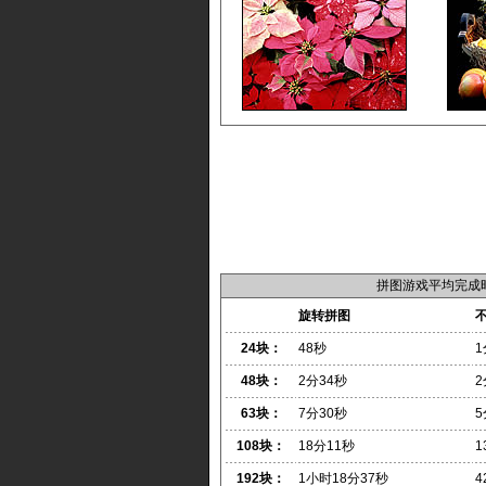
拼图游戏平均完成
旋转拼图
24块：
48秒
1
48块：
2分34秒
2
63块：
7分30秒
5
108块：
18分11秒
1
192块：
1小时18分37秒
4