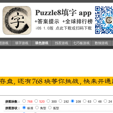
图游戏
填字游戏
填色游戏
找茬游戏
七巧板游戏
数独游戏
拼图块数：
768
520
300
192
108
63
48
24
拼图形状：
标准
角型
弧型