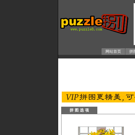
网站首页
拼
拼 图 选 项