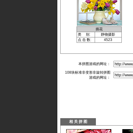
插花
类 别:
静物摄影
点 击 数:
4523
本拼图游戏的网址：
108块标准非变形非旋转拼图
游戏的网址：