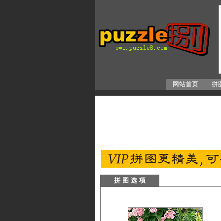
网站首页
拼
拼 图 选 项