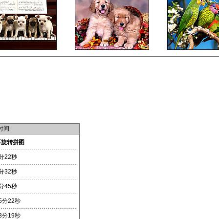
时间
不旋转拼图
分22秒
分32秒
分45秒
5分22秒
3分19秒