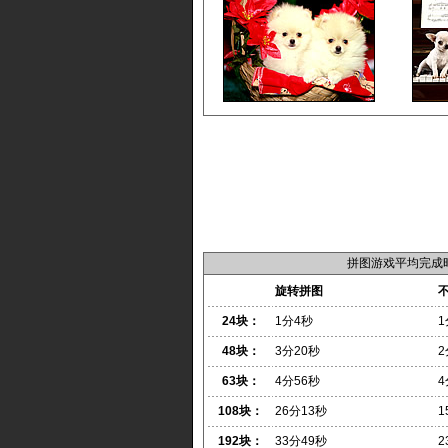
拼图游戏平均完成
旋转拼图
24块：
1分4秒
1
48块：
3分20秒
2
63块：
4分56秒
4
108块：
26分13秒
1
192块：
33分49秒
2