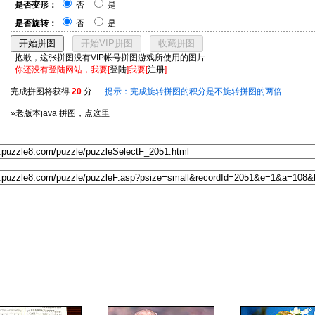
是否变形：
否
是
是否旋转：
否
是
抱歉，这张拼图没有VIP帐号拼图游戏所使用的图片
你还没有登陆网站，我要[
登陆
]我要[
注册
]
完成拼图将获得
20
分
提示：完成旋转拼图的积分是不旋转拼图的两倍
»老版本java 拼图，点这里