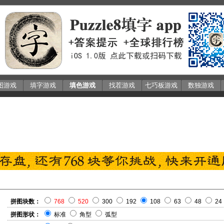
图游戏
填字游戏
填色游戏
找茬游戏
七巧板游戏
数独游戏
拼图块数：
768
520
300
192
108
63
48
24
拼图形状：
标准
角型
弧型