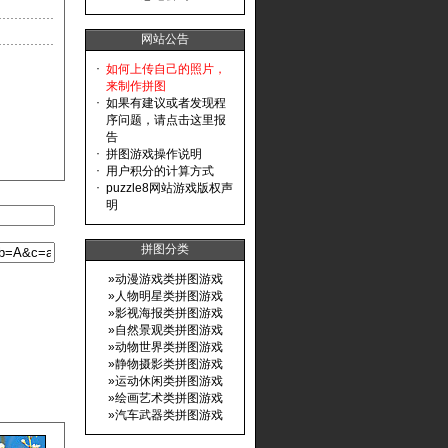
网站公告
·
如何上传自己的照片，
来制作拼图
·
如果有建议或者发现程
序问题，请点击这里报
告
·
拼图游戏操作说明
·
用户积分的计算方式
·
puzzle8网站游戏版权声
明
拼图分类
»
动漫游戏类拼图游戏
»
人物明星类拼图游戏
»
影视海报类拼图游戏
»
自然景观类拼图游戏
»
动物世界类拼图游戏
»
静物摄影类拼图游戏
»
运动休闲类拼图游戏
»
绘画艺术类拼图游戏
»
汽车武器类拼图游戏