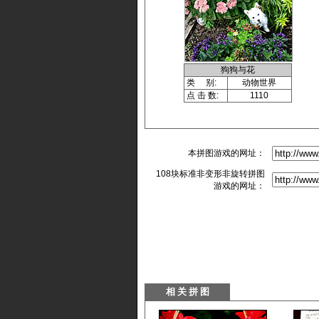
狗狗与花
类 别:
动物世界
点 击 数:
1110
本拼图游戏的网址：
108块标准非变形非旋转拼图
游戏的网址：