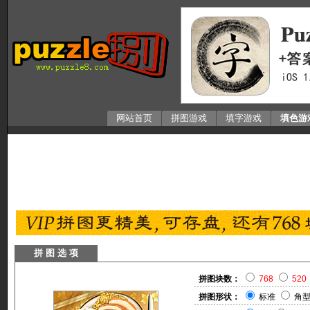
网站首页
拼图游戏
填字游戏
填色游
拼 图 选 项
拼图块数：
768
520
拼图形状：
标准
角