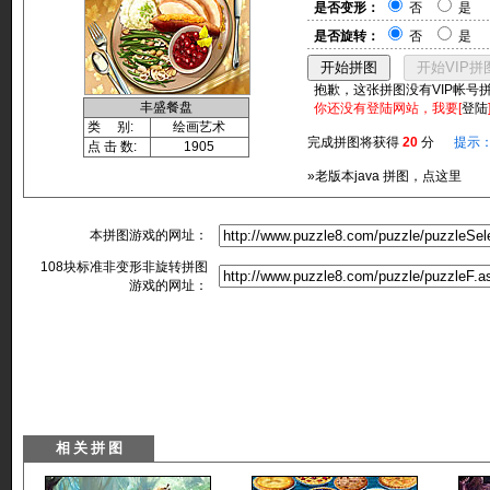
是否变形：
否
是
是否旋转：
否
是
抱歉，这张拼图没有VIP帐号
丰盛餐盘
你还没有登陆网站，我要[
登陆
类 别:
绘画艺术
完成拼图将获得
20
分
提示
点 击 数:
1905
»老版本java 拼图，点这里
本拼图游戏的网址：
108块标准非变形非旋转拼图
游戏的网址：