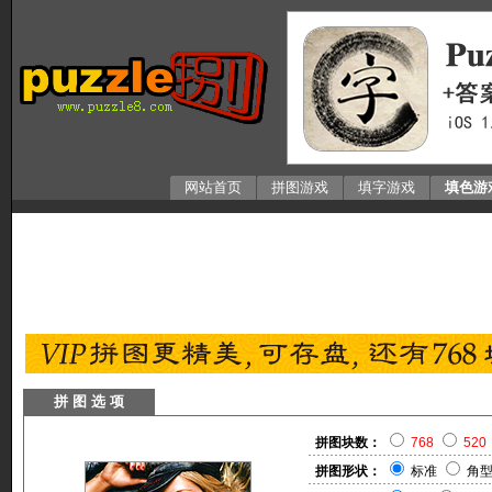
网站首页
拼图游戏
填字游戏
填色游
拼 图 选 项
拼图块数：
768
520
拼图形状：
标准
角