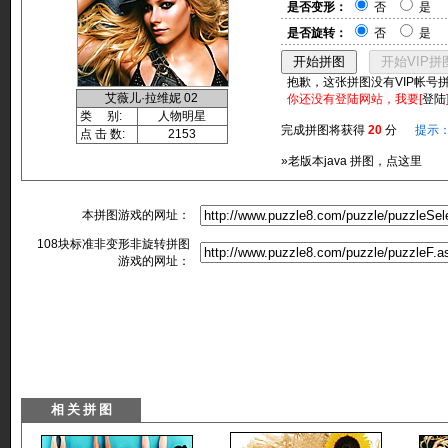
是否变形：
否
是
是否旋转：
否
是
抱歉，这张拼图没有VIP帐号
艾薇儿·拉维妮 02
你还没有登陆网站，我要[
登陆
类 别:
人物明星
完成拼图将获得
20
分
提示
点 击 数:
2153
»老版本java 拼图，点这里
本拼图游戏的网址：
108块标准非变形非旋转拼图
游戏的网址：