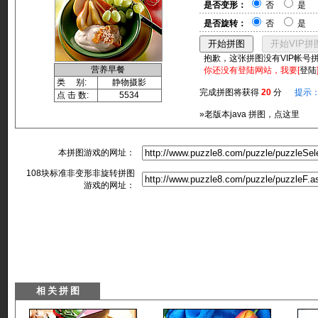
是否变形：
否
是
是否旋转：
否
是
抱歉，这张拼图没有VIP帐号
营养早餐
你还没有登陆网站，我要[
登陆
类 别:
静物摄影
完成拼图将获得
20
分
提示
点 击 数:
5534
»老版本java 拼图，点这里
本拼图游戏的网址：
108块标准非变形非旋转拼图
游戏的网址：