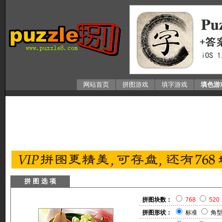
网站首页
拼图游戏
填字游戏
填色游
拼 图 选 项
拼图块数：
768
520
拼图形状：
标准
角