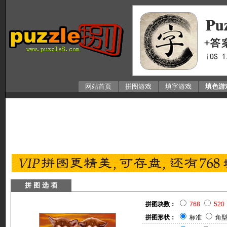
网站首页
拼图游戏
填字游戏
填色游
拼 图 选 项
拼图块数：
768
520
拼图形状：
标准
角