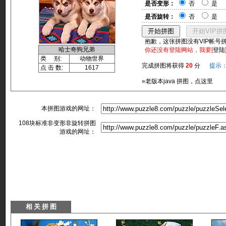
是否变形：
否
是
是否旋转：
否
是
抱歉，这张拼图没有VIP帐号
哈士奇狗兄弟
你还没有登陆网站，我要[
登陆
类 别:
动物世界
完成拼图将获得
20
分
提示
点 击 数:
1617
»老版本java 拼图，点这里
本拼图游戏的网址：
108块标准非变形非旋转拼图
游戏的网址：