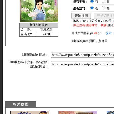
是否变形：
否
是
是否旋转：
否
是
抱歉，这张拼图没有VIP帐号
新仙剑奇侠传
你还没有登陆网站，我要[
登陆
类 别:
动漫游戏
完成拼图将获得
20
分
提示
点 击 数:
2420
»老版本java 拼图，点这里
本拼图游戏的网址：
108块标准非变形非旋转拼图
游戏的网址：