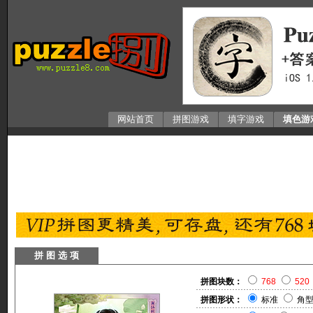
网站首页
拼图游戏
填字游戏
填色游
拼 图 选 项
拼图块数：
768
520
拼图形状：
标准
角