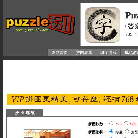
网站首页
拼图游戏
填字游戏
填色游
拼 图 选 项
拼图块数：
768
520
拼图形状：
标准
角