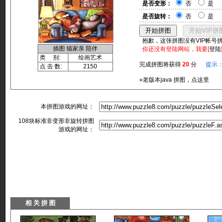
是否变形：
否
是
是否旋转：
否
是
抱歉，这张拼图没有VIP帐号
插图 猫家亲 陪伴
你还没有登陆网站，我要[
登陆
类 别:
绘画艺术
完成拼图将获得
20
分
提示
点 击 数:
2150
»老版本java 拼图，点这里
本拼图游戏的网址：
108块标准非变形非旋转拼图
游戏的网址：