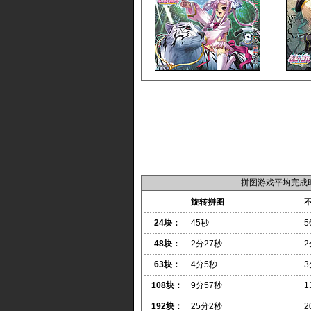
拼图游戏平均完成
旋转拼图
24块：
45秒
5
48块：
2分27秒
2
63块：
4分5秒
3
108块：
9分57秒
1
192块：
25分2秒
2