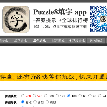
图游戏
填字游戏
填色游戏
找茬游戏
七巧板游戏
数独游戏
拼图块数：
768
520
300
192
108
63
48
24
拼图形状：
标准
角型
弧型