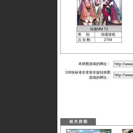
动漫MM 72
类 别:
动漫游戏
点 击 数:
2704
本拼图游戏的网址：
108块标准非变形非旋转拼图
游戏的网址：