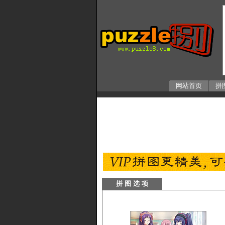
网站首页
拼
拼 图 选 项