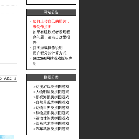
网站公告
·
如何上传自己的照片，
来制作拼图
·
如果有建议或者发现程
序问题，请点击这里报
告
·
拼图游戏操作说明
·
用户积分的计算方式
·
puzzle8网站游戏版权声
明
拼图分类
»
动漫游戏类拼图游戏
»
人物明星类拼图游戏
»
影视海报类拼图游戏
»
自然景观类拼图游戏
»
动物世界类拼图游戏
»
静物摄影类拼图游戏
»
运动休闲类拼图游戏
»
绘画艺术类拼图游戏
»
汽车武器类拼图游戏