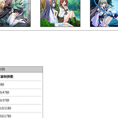
时间
不旋转拼图
6秒
分47秒
分37秒
1分11秒
0分17秒