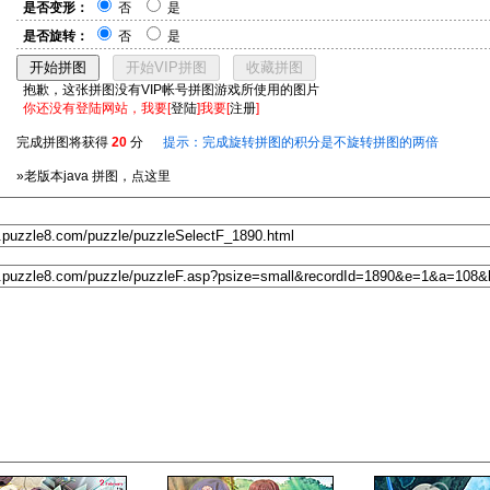
是否变形：
否
是
是否旋转：
否
是
抱歉，这张拼图没有VIP帐号拼图游戏所使用的图片
你还没有登陆网站，我要[
登陆
]我要[
注册
]
完成拼图将获得
20
分
提示：完成旋转拼图的积分是不旋转拼图的两倍
»老版本java 拼图，点这里