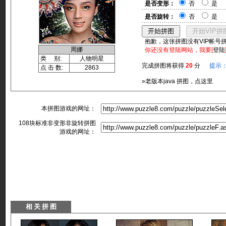
是否变形：
否
是
是否旋转：
否
是
抱歉，这张拼图没有VIP帐号
周娜
你还没有登陆网站，我要[
登陆
类 别:
人物明星
完成拼图将获得
20
分
提示
点 击 数:
2863
»老版本java 拼图，点这里
本拼图游戏的网址：
108块标准非变形非旋转拼图
游戏的网址：