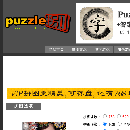
网站首页
拼图游戏
填字游戏
填色游
拼 图 选 项
拼图块数：
768
520
拼图形状：
标准
角