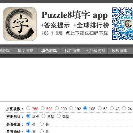
图游戏
填字游戏
填色游戏
找茬游戏
七巧板游戏
数独游戏
拼图块数：
768
520
300
192
108
63
48
24
拼图形状：
标准
角型
弧型
是否变形：
否
是
是否旋转：
否
是