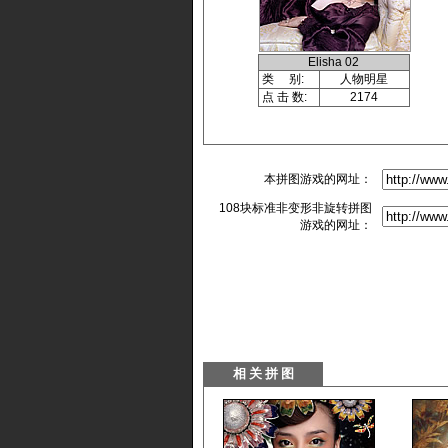
Elisha 02
类 别:
人物明星
点 击 数:
2174
本拼图游戏的网址：
108块标准非变形非旋转拼图
游戏的网址：