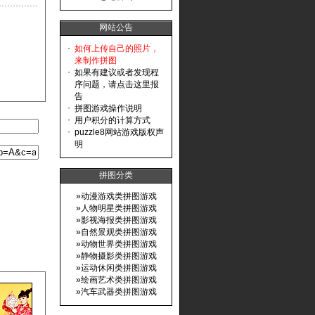
网站公告
·
如何上传自己的照片，
来制作拼图
·
如果有建议或者发现程
序问题，请点击这里报
告
·
拼图游戏操作说明
·
用户积分的计算方式
·
puzzle8网站游戏版权声
明
拼图分类
»
动漫游戏类拼图游戏
»
人物明星类拼图游戏
»
影视海报类拼图游戏
»
自然景观类拼图游戏
»
动物世界类拼图游戏
»
静物摄影类拼图游戏
»
运动休闲类拼图游戏
»
绘画艺术类拼图游戏
»
汽车武器类拼图游戏