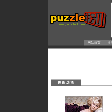
网站首页
拼
拼 图 选 项