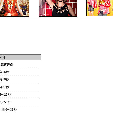
时间
不旋转拼图
分16秒
分10秒
分37秒
4分25秒
3分50秒
小时6分33秒