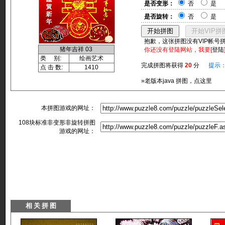
是否变形：
否
是
是否旋转：
否
是
抱歉，这张拼图没有VIP帐号
猪年吉祥 03
你还没有登陆网站，我要[
登陆
类 别:
绘画艺术
完成拼图将获得
20
分
提示
点 击 数:
1410
»老版本java 拼图，点这里
本拼图游戏的网址：
108块标准非变形非旋转拼图
游戏的网址：