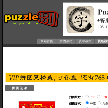
网站首页
拼图游戏
填字游戏
填色游
拼 图 选 项
拼图块数：
768
520
拼图形状：
标准
角