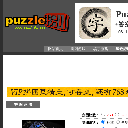
网站首页
拼图游戏
填字游戏
填色游
拼 图 选 项
拼图块数：
768
520
拼图形状：
标准
角