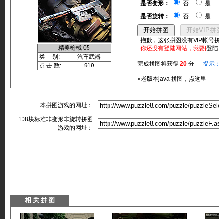
是否变形：
否
是
是否旋转：
否
是
抱歉，这张拼图没有VIP帐号
精美枪械 05
你还没有登陆网站，我要[
登陆
类 别:
汽车武器
完成拼图将获得
20
分
提示
点 击 数:
919
»老版本java 拼图，点这里
本拼图游戏的网址：
108块标准非变形非旋转拼图
游戏的网址：