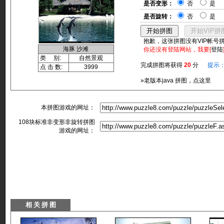
是否变形：
否
是
是否旋转：
否
是
抱歉，这张拼图没有VIP帐号
海豚 沙滩
你还没有登陆网站，我要[
登陆
类 别:
自然景观
完成拼图将获得
20
分
提示
点 击 数:
3999
»老版本java 拼图，点这里
本拼图游戏的网址：
108块标准非变形非旋转拼图
游戏的网址：