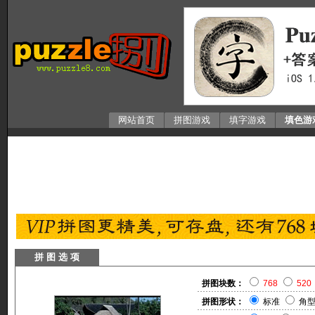
网站首页
拼图游戏
填字游戏
填色游
拼 图 选 项
拼图块数：
768
520
拼图形状：
标准
角