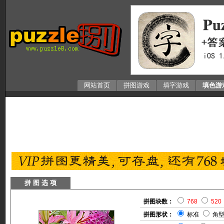
网站首页
拼图游戏
填字游戏
填色游
拼 图 选 项
拼图块数：
768
520
拼图形状：
标准
角