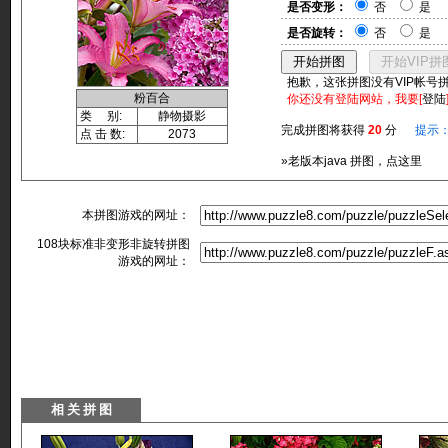
是否变形：
否
是
是否旋转：
否
是
抱歉，这张拼图没有VIP帐号
粉百合
你还没有登陆网站，我要[
登陆
类 别:
静物摄影
完成拼图将获得
20
分
提示
点 击 数:
2073
»老版本java 拼图，点这里
本拼图游戏的网址：
108块标准非变形非旋转拼图
游戏的网址：