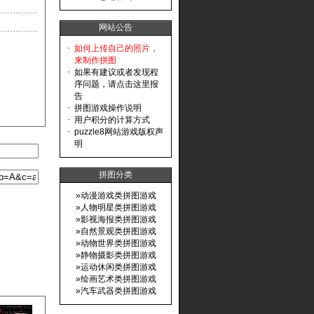
网站公告
·
如何上传自己的照片，
来制作拼图
·
如果有建议或者发现程
序问题，请点击这里报
告
·
拼图游戏操作说明
·
用户积分的计算方式
·
puzzle8网站游戏版权声
明
拼图分类
»
动漫游戏类拼图游戏
»
人物明星类拼图游戏
»
影视海报类拼图游戏
»
自然景观类拼图游戏
»
动物世界类拼图游戏
»
静物摄影类拼图游戏
»
运动休闲类拼图游戏
»
绘画艺术类拼图游戏
»
汽车武器类拼图游戏