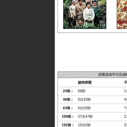
拼图游戏平均完成
旋转拼图
24块：
56秒
1
48块：
5分32秒
4
63块：
5分25秒
7
108块：
27分47秒
2
192块：
15分2秒
3