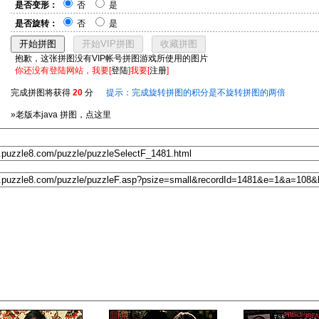
是否变形：
否
是
是否旋转：
否
是
抱歉，这张拼图没有VIP帐号拼图游戏所使用的图片
你还没有登陆网站，我要[
登陆
]我要[
注册
]
完成拼图将获得
20
分
提示：完成旋转拼图的积分是不旋转拼图的两倍
»老版本java 拼图，点这里