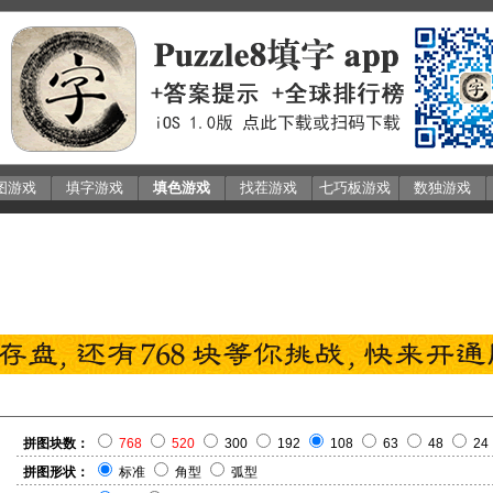
图游戏
填字游戏
填色游戏
找茬游戏
七巧板游戏
数独游戏
拼图块数：
768
520
300
192
108
63
48
24
拼图形状：
标准
角型
弧型