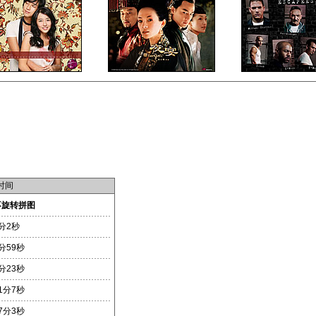
时间
不旋转拼图
分2秒
分59秒
分23秒
1分7秒
7分3秒