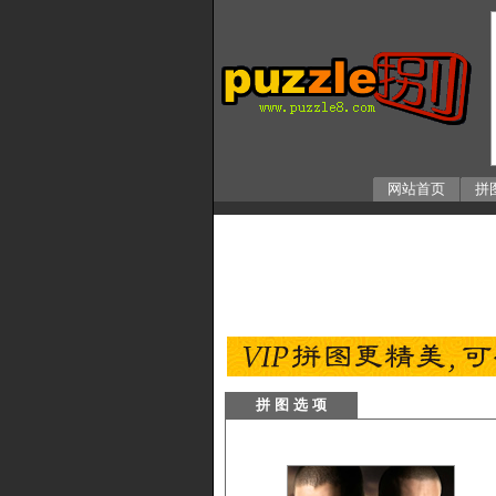
网站首页
拼
拼 图 选 项