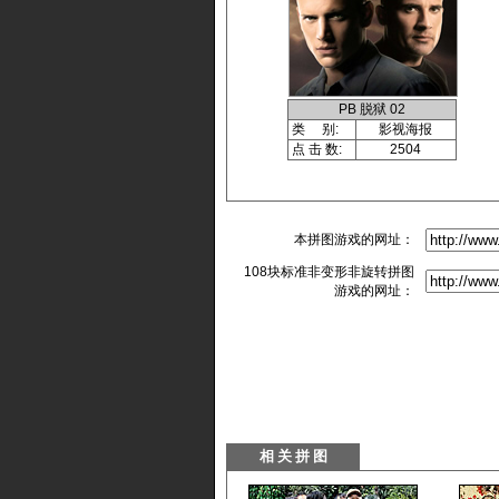
PB 脱狱 02
类 别:
影视海报
点 击 数:
2504
本拼图游戏的网址：
108块标准非变形非旋转拼图
游戏的网址：