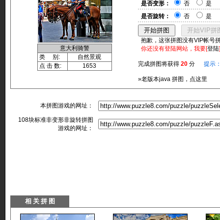
是否变形：
否
是
是否旋转：
否
是
抱歉，这张拼图没有VIP帐号
意大利骑警
你还没有登陆网站，我要[
登陆
类 别:
自然景观
完成拼图将获得
20
分
提示
点 击 数:
1653
»老版本java 拼图，点这里
本拼图游戏的网址：
108块标准非变形非旋转拼图
游戏的网址：