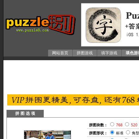
网站首页
拼图游戏
填字游戏
填色游
拼 图 选 项
拼图块数：
768
520
拼图形状：
标准
角