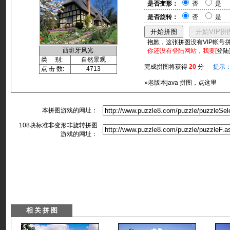
是否变形：
否
是
是否旋转：
否
是
抱歉，这张拼图没有VIP帐号
西班牙风光
你还没有登陆网站，我要[
登陆
类 别:
自然景观
完成拼图将获得
20
分
提示
点 击 数:
4713
»老版本java 拼图，点这里
本拼图游戏的网址：
108块标准非变形非旋转拼图
游戏的网址：