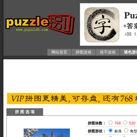
网站首页
拼图游戏
填字游戏
填色游
拼 图 选 项
拼图块数：
768
520
拼图形状：
标准
角