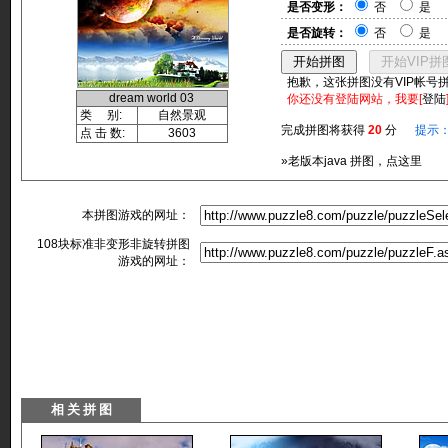
是否变形：
否
是
是否旋转：
否
是
抱歉，这张拼图没有VIP帐号
dream world 03
你还没有登陆网站，我要[
登陆
类 别:
自然景观
完成拼图将获得
20
分
提示
点 击 数:
3603
»老版本java 拼图，点这里
本拼图游戏的网址：
108块标准非变形非旋转拼图
游戏的网址：