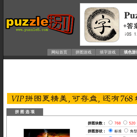
网站首页
拼图游戏
填字游戏
填色游
拼 图 选 项
拼图块数：
768
520
拼图形状：
标准
角