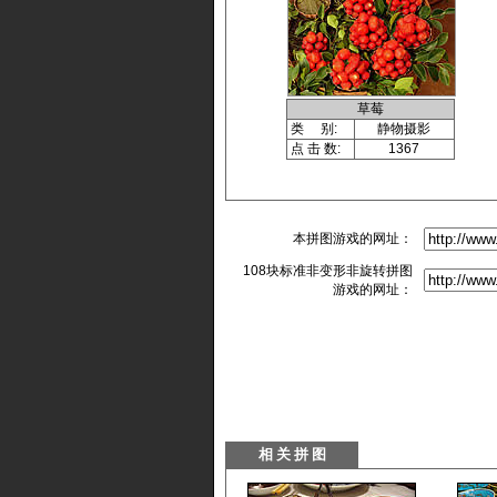
草莓
类 别:
静物摄影
点 击 数:
1367
本拼图游戏的网址：
108块标准非变形非旋转拼图
游戏的网址：