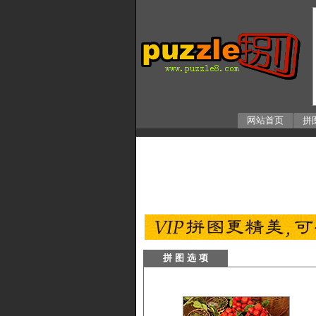
网站首页
拼
拼 图 选 项