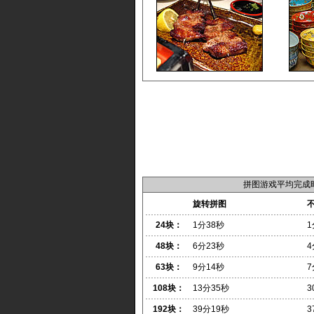
拼图游戏平均完成
旋转拼图
24块：
1分38秒
1
48块：
6分23秒
4
63块：
9分14秒
7
108块：
13分35秒
3
192块：
39分19秒
3