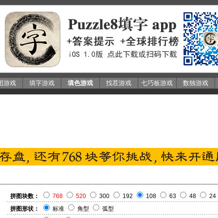
图游戏
填字游戏
填色游戏
找茬游戏
七巧板游戏
数独游戏
拼图块数：
768
520
300
192
108
63
48
24
拼图形状：
标准
角型
弧型