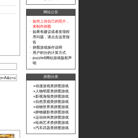
网站公告
·
如何上传自己的照片，
来制作拼图
·
如果有建议或者发现程
序问题，请点击这里报
告
·
拼图游戏操作说明
·
用户积分的计算方式
·
puzzle8网站游戏版权声
明
拼图分类
»
动漫游戏类拼图游戏
»
人物明星类拼图游戏
»
影视海报类拼图游戏
»
自然景观类拼图游戏
»
动物世界类拼图游戏
»
静物摄影类拼图游戏
»
运动休闲类拼图游戏
»
绘画艺术类拼图游戏
»
汽车武器类拼图游戏