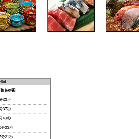
时间
不旋转拼图
分33秒
分37秒
分43秒
0分33秒
7分21秒