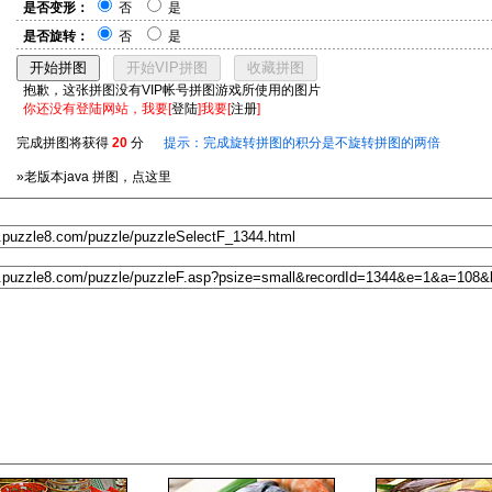
是否变形：
否
是
是否旋转：
否
是
抱歉，这张拼图没有VIP帐号拼图游戏所使用的图片
你还没有登陆网站，我要[
登陆
]我要[
注册
]
完成拼图将获得
20
分
提示：完成旋转拼图的积分是不旋转拼图的两倍
»老版本java 拼图，点这里