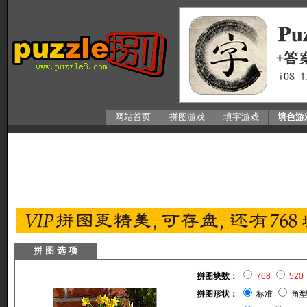
网站首页
拼图游戏
填字游戏
填色游
拼 图 选 项
拼图块数：
768
520
拼图形状：
标准
角