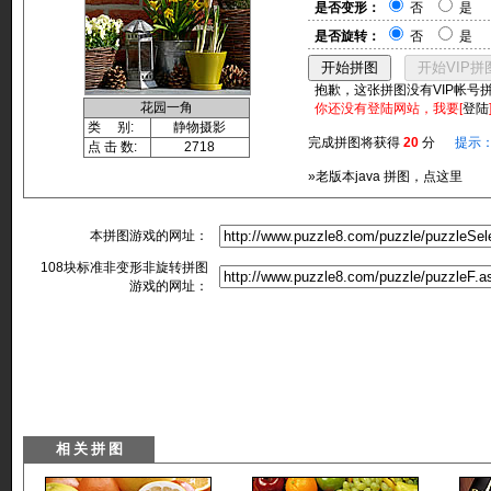
是否变形：
否
是
是否旋转：
否
是
抱歉，这张拼图没有VIP帐号
花园一角
你还没有登陆网站，我要[
登陆
类 别:
静物摄影
完成拼图将获得
20
分
提示
点 击 数:
2718
»老版本java 拼图，点这里
本拼图游戏的网址：
108块标准非变形非旋转拼图
游戏的网址：