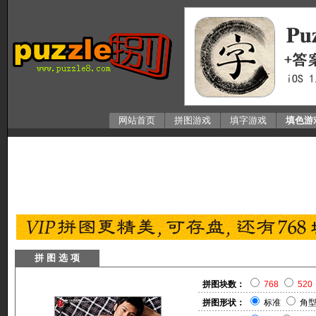
网站首页
拼图游戏
填字游戏
填色游
拼 图 选 项
拼图块数：
768
520
拼图形状：
标准
角