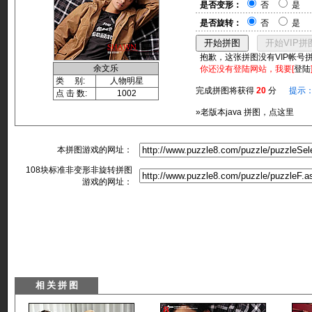
是否变形：
否
是
是否旋转：
否
是
抱歉，这张拼图没有VIP帐号
余文乐
你还没有登陆网站，我要[
登陆
类 别:
人物明星
完成拼图将获得
20
分
提示
点 击 数:
1002
»老版本java 拼图，点这里
本拼图游戏的网址：
108块标准非变形非旋转拼图
游戏的网址：