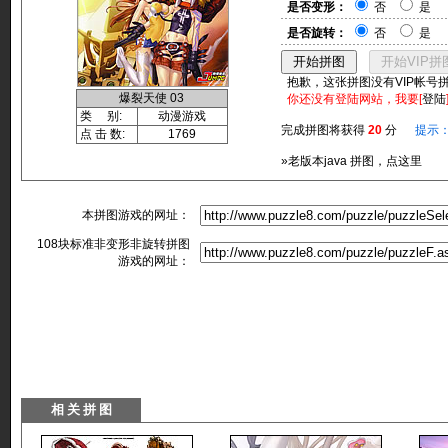
是否变形：
否
是
是否旋转：
否
是
抱歉，这张拼图没有VIP帐号
爆裂天使 03
你还没有登陆网站，我要[
登陆
类 别:
动漫游戏
完成拼图将获得
20
分
提示
点 击 数:
1769
»老版本java 拼图，点这里
本拼图游戏的网址：
108块标准非变形非旋转拼图
游戏的网址：