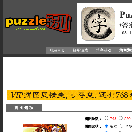
网站首页
拼图游戏
填字游戏
填色游
拼 图 选 项
拼图块数：
768
520
拼图形状：
标准
角