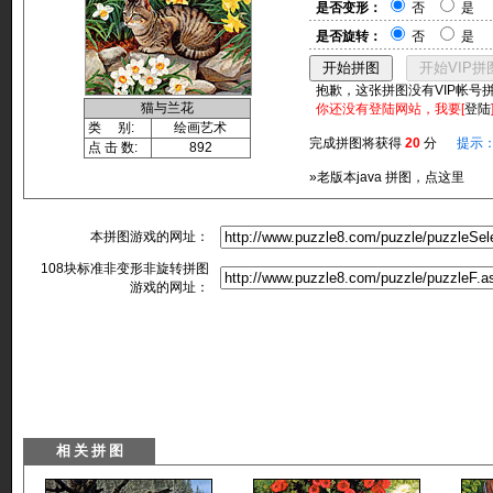
是否变形：
否
是
是否旋转：
否
是
抱歉，这张拼图没有VIP帐号
猫与兰花
你还没有登陆网站，我要[
登陆
类 别:
绘画艺术
完成拼图将获得
20
分
提示
点 击 数:
892
»老版本java 拼图，点这里
本拼图游戏的网址：
108块标准非变形非旋转拼图
游戏的网址：