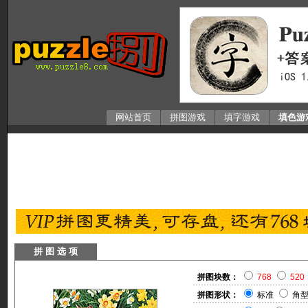
网站首页
拼图游戏
填字游戏
填色游
拼 图 选 项
拼图块数：
768
520
拼图形状：
标准
角