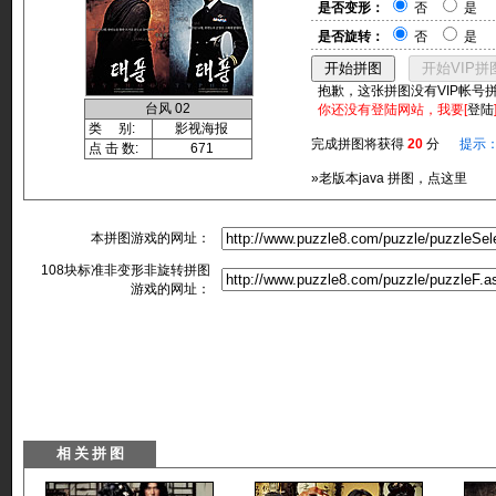
是否变形：
否
是
是否旋转：
否
是
抱歉，这张拼图没有VIP帐号
台风 02
你还没有登陆网站，我要[
登陆
类 别:
影视海报
完成拼图将获得
20
分
提示
点 击 数:
671
»老版本java 拼图，点这里
本拼图游戏的网址：
108块标准非变形非旋转拼图
游戏的网址：