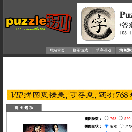
网站首页
拼图游戏
填字游戏
填色游
拼 图 选 项
拼图块数：
768
520
拼图形状：
标准
角