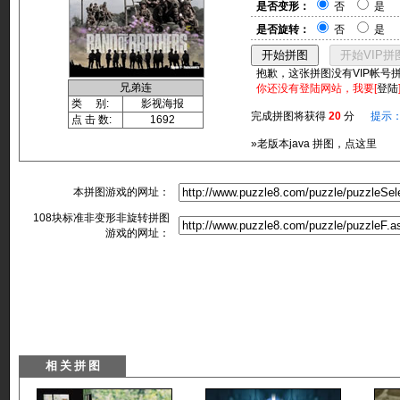
是否变形：
否
是
是否旋转：
否
是
抱歉，这张拼图没有VIP帐号
兄弟连
你还没有登陆网站，我要[
登陆
类 别:
影视海报
完成拼图将获得
20
分
提示
点 击 数:
1692
»老版本java 拼图，点这里
本拼图游戏的网址：
108块标准非变形非旋转拼图
游戏的网址：