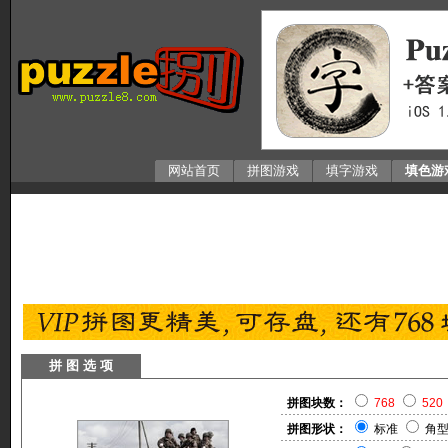
网站首页
拼图游戏
填字游戏
填色游
拼 图 选 项
拼图块数：
768
520
拼图形状：
标准
角