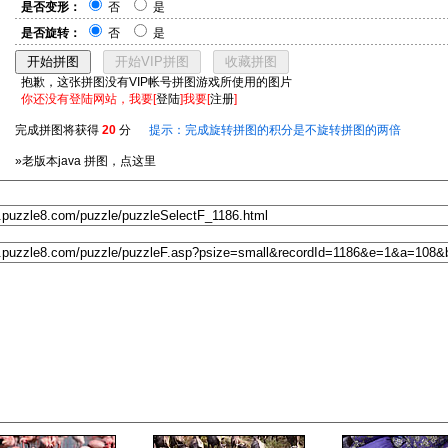
是否变形：
否
是
是否旋转：
否
是
抱歉，这张拼图没有VIP帐号拼图游戏所使用的图片
你还没有登陆网站，我要[
登陆
]我要[
注册
]
完成拼图将获得
20
分
提示：完成旋转拼图的积分是不旋转拼图的两倍
»老版本java 拼图，点这里