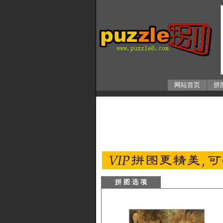
网站首页
拼
拼 图 选 项