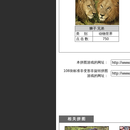
狮子 兄弟
类 别:
动物世界
点 击 数:
750
本拼图游戏的网址：
108块标准非变形非旋转拼图
游戏的网址：