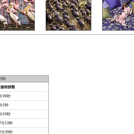
时间
不旋转拼图
分36秒
分2秒
分20秒
7分13秒
2分39秒