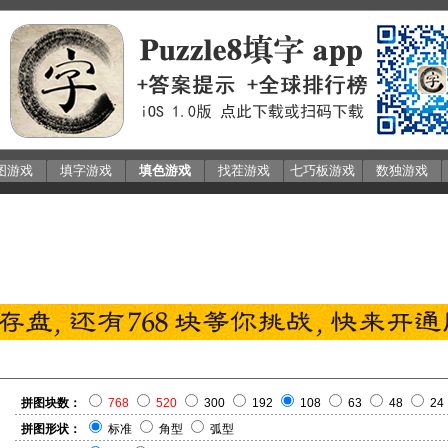
图游戏
填字游戏
填色游戏
找茬游戏
七巧板游戏
数独游戏
拼图块数：
768
520
300
192
108
63
48
24
拼图形状：
标准
角型
弧型