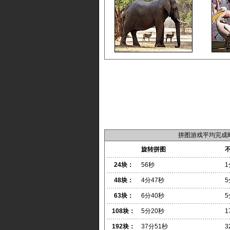
拼图游戏平均完成
旋转拼图
24块：
56秒
1
48块：
4分47秒
5
63块：
6分40秒
5
108块：
5分20秒
1
192块：
37分51秒
3