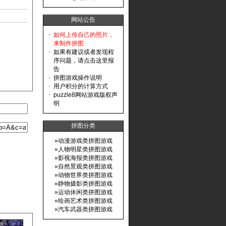
网站公告
·
如何上传自己的照片，
来制作拼图
·
如果有建议或者发现程
序问题，请点击这里报
告
·
拼图游戏操作说明
·
用户积分的计算方式
·
puzzle8网站游戏版权声
明
拼图分类
»
动漫游戏类拼图游戏
»
人物明星类拼图游戏
»
影视海报类拼图游戏
»
自然景观类拼图游戏
»
动物世界类拼图游戏
»
静物摄影类拼图游戏
»
运动休闲类拼图游戏
»
绘画艺术类拼图游戏
»
汽车武器类拼图游戏