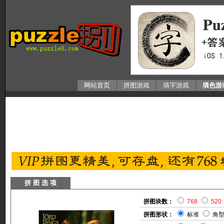
网站首页
拼图游戏
填字游戏
填色游
拼 图 选 项
拼图块数：
768
520
拼图形状：
标准
角