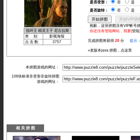
是否变形：
否
是
是否旋转：
否
是
抱歉，这张拼图没有VIP帐号
指环王 精灵王子 尼古拉斯
你还没有登陆网站，我要[
登陆
类 别:
影视海报
完成拼图将获得
20
分
提示
点 击 数:
3757
»老版本java 拼图，点这里
本拼图游戏的网址：
108块标准非变形非旋转拼图
游戏的网址：