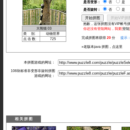
是否变形：
否
是
是否旋转：
否
是
抱歉，这张拼图没有VIP帐号
大熊猫 03
你还没有登陆网站，我要[
登陆
类 别:
动物世界
完成拼图将获得
20
分
提示
点 击 数:
725
»老版本java 拼图，点这里
本拼图游戏的网址：
108块标准非变形非旋转拼图
游戏的网址：