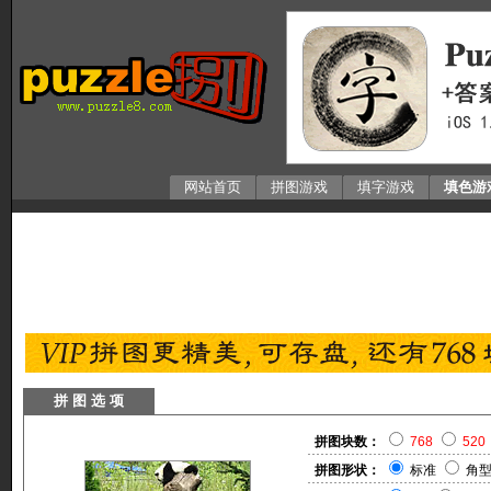
网站首页
拼图游戏
填字游戏
填色游
拼 图 选 项
拼图块数：
768
520
拼图形状：
标准
角