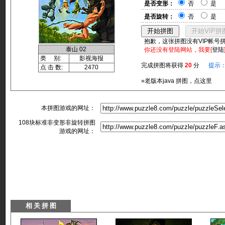
是否变形：
否
是
是否旋转：
否
是
抱歉，这张拼图没有VIP帐号
泰山 02
你还没有登陆网站，我要[
登陆
类 别:
影视海报
完成拼图将获得
20
分
提示
点 击 数:
2470
»老版本java 拼图，点这里
本拼图游戏的网址：
108块标准非变形非旋转拼图
游戏的网址：