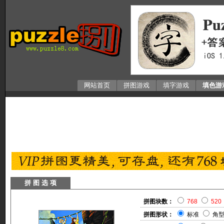
网站首页
拼图游戏
填字游戏
填色游
拼 图 选 项
拼图块数：
768
520
拼图形状：
标准
角