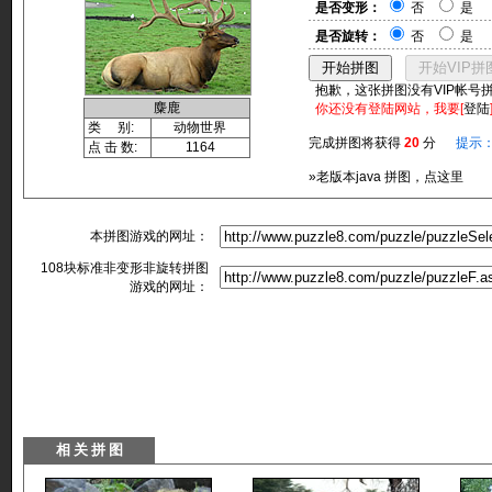
是否变形：
否
是
是否旋转：
否
是
抱歉，这张拼图没有VIP帐号
麋鹿
你还没有登陆网站，我要[
登陆
类 别:
动物世界
完成拼图将获得
20
分
提示
点 击 数:
1164
»老版本java 拼图，点这里
本拼图游戏的网址：
108块标准非变形非旋转拼图
游戏的网址：