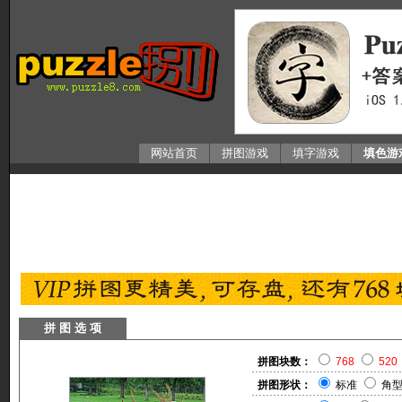
网站首页
拼图游戏
填字游戏
填色游
拼 图 选 项
拼图块数：
768
520
拼图形状：
标准
角