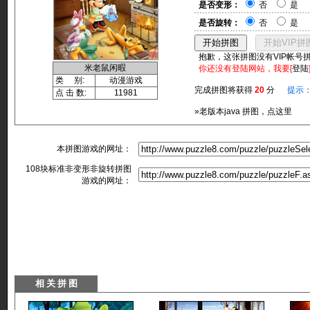
是否变形：
否
是
是否旋转：
否
是
抱歉，这张拼图没有VIP帐号
米老鼠闲暇
你还没有登陆网站，我要[
登陆
类 别:
动漫游戏
完成拼图将获得
20
分
提示
点 击 数:
11981
»老版本java 拼图，点这里
本拼图游戏的网址：
108块标准非变形非旋转拼图
游戏的网址：