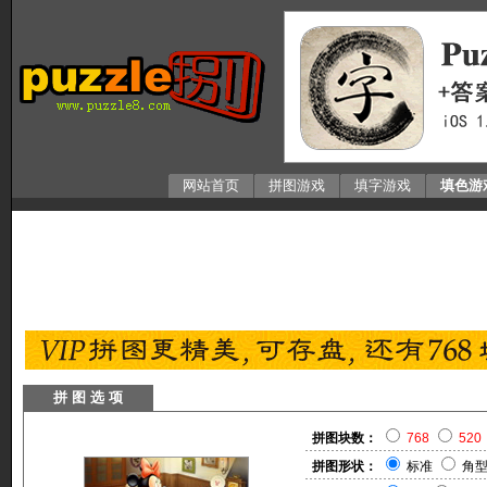
网站首页
拼图游戏
填字游戏
填色游
拼 图 选 项
拼图块数：
768
520
拼图形状：
标准
角