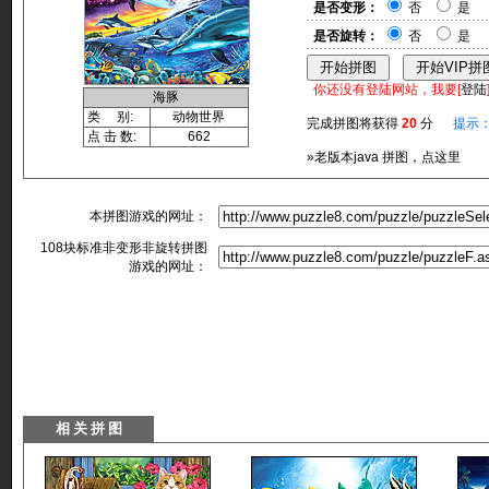
是否变形：
否
是
是否旋转：
否
是
你还没有登陆网站，我要[
登陆
海豚
类 别:
动物世界
完成拼图将获得
20
分
提示
点 击 数:
662
»老版本java 拼图，点这里
本拼图游戏的网址：
108块标准非变形非旋转拼图
游戏的网址：