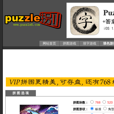
网站首页
拼图游戏
填字游戏
填色游
拼 图 选 项
拼图块数：
768
520
拼图形状：
标准
角